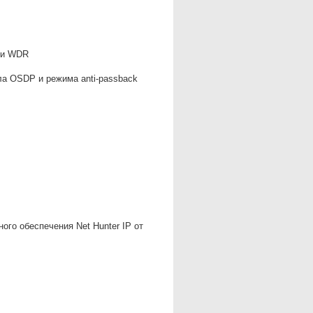
 и WDR
ла OSDP и режима anti-passback
го обеспечения Net Hunter IP от