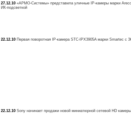
27.12.10
«АРМО-Системы» представила уличные IP-камеры марки Areco
ИК-подсветкой
22.12.10
Первая поворотная IP-камера STC-IPX3905A марки Smartec с 
22.12.10
Sony начинает продажи новой миниатюрной сетевой HD камер