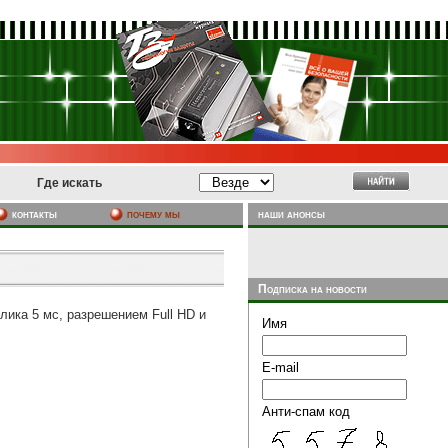
Где искать
почему мы
наши анонсы
контакты
Подписка на новости
лика 5 мс, разрешением Full HD и
Имя
E-mail
Анти-спам код