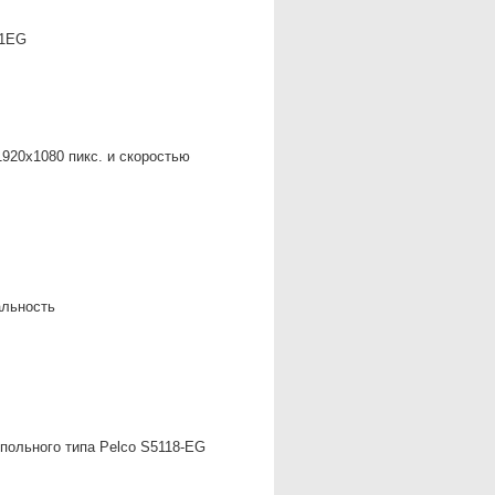
11EG
1920х1080 пикс. и скоростью
альность
польного типа Pelco S5118-EG