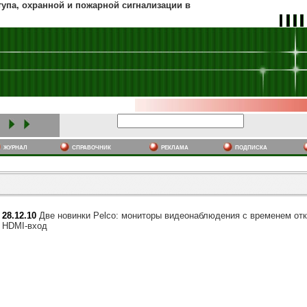
тупа, охранной и пожарной сигнализации в
журнал
cправочник
реклама
подписка
28.12.10
Две новинки Pelco: мониторы видеонаблюдения с временем отк
HDMI-вход