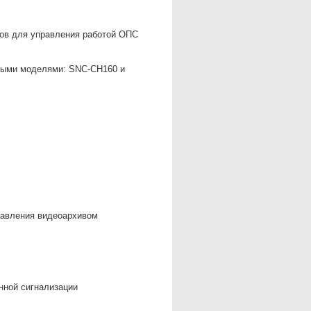
ров для управления работой ОПС
выми моделями: SNC-CH160 и
равления видеоархивом
нной сигнализации