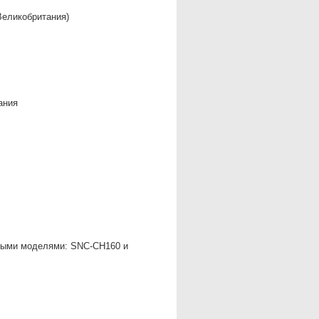
Великобритания)
ания
выми моделями: SNC-CH160 и