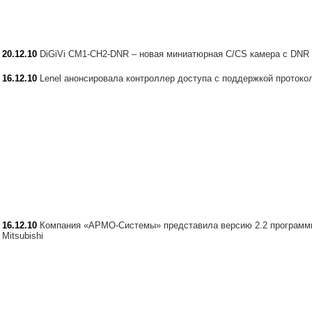
20.12.10
DiGiVi CM1-CH2-DNR – новая миниатюрная C/CS камера с DNR
16.12.10
Lenel анонсировала контроллер доступа с поддержкой протоко
16.12.10
Компания «АРМО-Системы» представила версию 2.2 программно
Mitsubishi