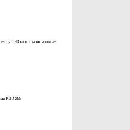
амеру с 43-кратным оптическим
ами KBD-255