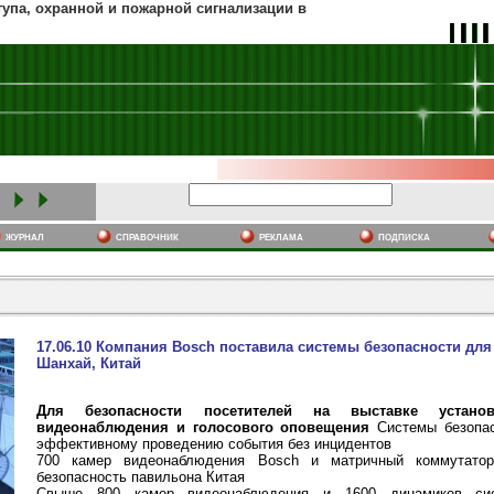
тупа, охранной и пожарной сигнализации в
журнал
cправочник
реклама
подписка
17.06.10 Компания Bosch поставила системы безопасности для
Шанхай, Китай
Для безопасности посетителей на выставке устано
видеонаблюдения и голосового оповещения
Системы безопа
эффективному проведению события без инцидентов
700 камер видеонаблюдения Bosch и матричный коммутатор 
безопасность павильона Китая
Свыше 800 камер видеонаблюдения и 1600 динамиков сис