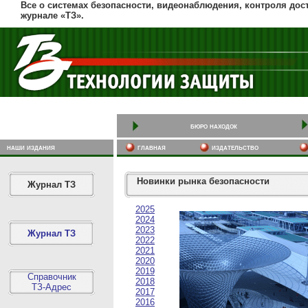
Все о системах безопасности, видеонаблюдения, контроля дос
журнале «ТЗ».
бюро находок
наши издания
главная
издательство
Новинки рынка безопасности
Журнал ТЗ
2025
2024
2023
Журнал ТЗ
2022
2021
2020
2019
Справочник
2018
ТЗ-Адрес
2017
2016