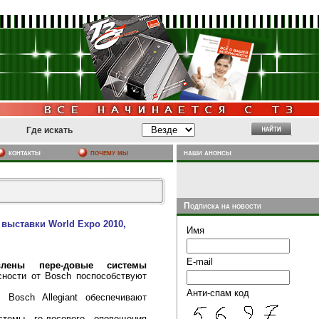
Где искать
почему мы
наши анонсы
контакты
Подписка на новости
 выставки World Expo 2010,
Имя
E-mail
влены пере-довые системы
сности от Bosch поспособствуют
Анти-спам код
Bosch Allegiant обеспечивают
темы го-лосового оповещения