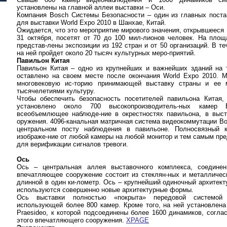
установлены на главной аллеи выставки – Оси.
Компания Bosch Системы Безопасности – один из главных поста
для выставки World Expo 2010 в Шанхае, Китай.
Ожидается, что это мероприятие мирового значения, открывшееся 
31 октября, посетят от 70 до 100 мил-лионов человек. На площ
представ-лены экспозиции из 192 стран и от 50 организаций. В т
на ней пройдет около 20 тысяч культурных меро-приятий.
Павильон Китая
Павильон Китая – одно из крупнейших и важнейших зданий на т
оставлено на своем месте после окончания World Expo 2010. 
многовековую ис-торию принимающей выставку страны и ее м
тысячелетиями культуру.
Чтобы обеспечить безопасность посетителей павильона Китая,
установлено около 700 высокопроизводитель-ных камер 
всеобъемлющее наблюде-ние в окрестностях павильона, в выст
оружения. 4096-канальная матричная система видеокоммутации Bos
центральном посту наблюдения в павильоне. Полносвязный к
изображе-ние от любой камеры на любой монитор и тем самым пр
для верификации сигналов тревоги.
Ось
Ось – центральная аллея выставочного комплекса, соединен
впечатляющее сооружение состоит из стеклян-ных и металлическ
длинной в один ки-лометр. Ось – крупнейший одиночный архитекту
используются совершенно новые архитектурные формы.
Ось выставки полностью «покрыта» передовой системой 
использующей более 800 камер. Кроме того, на ней установлена
Praesideo, к которой подсоединены более 1600 динамиков, согл
этого впечатляющего сооружения.
XPAGE