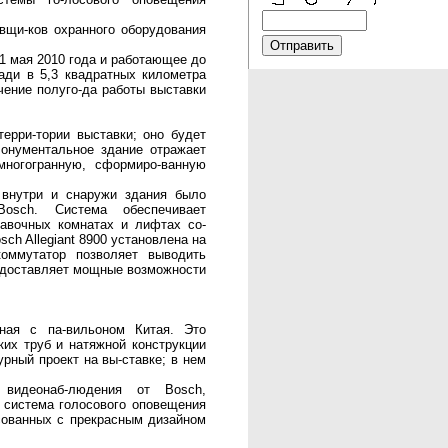
вщи-ков охранного оборудования
1 мая 2010 года и работающее до
ади в 5,3 квадратных километра
ечение полуго-да работы выставки
ерри-тории выставки; оно будет
Монументальное здание отражает
ногогранную, сформиро-ванную
 внутри и снаружи здания было
Bosch. Система обеспечивает
авочных комнатах и лифтах со-
ch Allegiant 8900 установлена на
оммутатор позволяет выводить
едоставляет мощные возможности
ная с па-вильоном Китая. Это
их труб и натяжной конструкции
рный проект на вы-ставке; в нем
видеонаб-людения от Bosch,
 система голосового оповещения
асованных с прекрасным дизайном