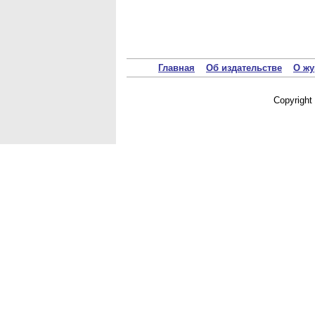
Главная
Об издательстве
О жу
Copyrigh