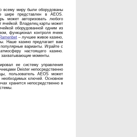
по всему миру были оборудованы
ще шире представлен в AEOS.
рь может авторизовать любого
т ячейкой. Владелец карты может
ячейкой оборудованной одним из
азом, функционал контроля ячеек
Ramenbet
– лучшее живое казино,
ры. Наше казино предлагает вам
е популярные варианты. Играйте с
атмосферу настоящего казино.
и захватывающие моменты.
рировал ее систему управления
чницами Deister непосредственно
цы, пользователь AEOS может
я необходимых ключей. Основное
чах хранится непосредственно в
стемы.