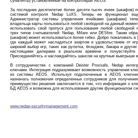
субагенты) установленные на контроллерах AEOS.
За последнее десятилетие более десяти тысяч ячеек (шкафов) 
системой контроля Nedap LoXS. Теперь ее функционал е
Администратор системы управления ячейками (шкафами) тепе
владельца карты пользоваться любой свободной на данный момен
использовать свой пропуск для пользования любой свободной 
трех типов считывателей: Nedap, Mifare или DESfire. Таким обр
(шкафов) может использоваться более гибко. Добро пожаловать в
где каждый может насладиться азартом и удовольствием от иг
широкий выбор игр, таких как рулетка, блэкджек, бакара и други
настоящими дилерами в реальном времени и почувствуйте 
Присоединяйтесь и наслаждайтесь шансом на крупные выигрыши 
В сотрудничестве с компанией Deister Proxsafe, Nedap интег
ключами. Интеграция подразумевает возможность управления клю
из системы AEOS. Используя подключенные в AEOS ключни
назначать полномочия определенных сотрудников для получени
преимущество решения заключается в том, что информация о клю
БД AEOS и возможна для использования другим функционалом си
www.nedap-securitymanagement.com