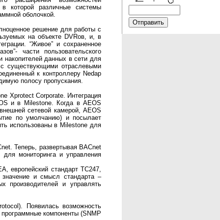
 в которой различные системы
аммной оболочкой.
лноценное решение для работы с
льзуемых на объекте DVRов, и, в
еграции. “Живое” и сохраненное
зов”- части пользовательского
 накопителей данных в сети для
и с существующими отраслевыми
соединенный к контроллеру Nedap
одимую полосу пропускания.
e Xprotect Corporate. Интеграция
OS и в Milestone. Когда в AEOS
” внешней сетевой камерой, AEOS
ытие по умолчанию) и посылает
ть использованы в Milestone для
et. Теперь, развертывая BACnet
, для мониторинга и управления
A, европейский стандарт TC247,
 значение и смысл стандарта –
ых производителей и управлять
otocol). Появилась возможность
е программные компоненты (SNMP