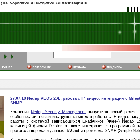
тупа, охранной и пожарной сигнализации в
журнал
cправочник
реклама
подписка
27.07.10 Nedap AEOS 2.4.: работа с IP видео, интеграция с Mile
SNMP.
Компания
Nedap Security Management
выпустила новый релиз П
особенностей: новый инструментарий для работы с IP видео, мо
работы с системой запирающихся шкафчиков (ячеек) Nedap L
ключницей фирмы Deister, а также интеграция с программной п
протокола передачи данных BACnet и протокола SNMP (Simple Netw
В этом релизе Nedap продолжает стратегию дальнейше