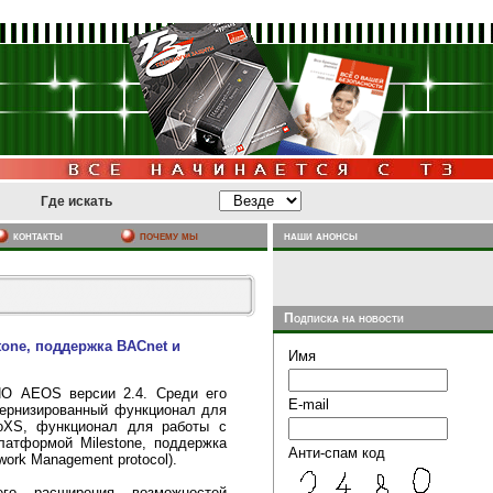
Где искать
почему мы
наши анонсы
контакты
Подписка на новости
stone, поддержка BACnet и
Имя
О AEOS версии 2.4. Среди его
E-mail
дернизированный функционал для
oXS, функционал для работы с
латформой Milestone, поддержка
Анти-спам код
ork Management protocol).
го расширения возможностей