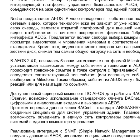
интегрирующей платформы управления безопасностью AEOS,
объединяются на базе однотипных контроллеров под единой прогр
Nedap представляет AEOS IP video management - собственное по
сетевым видео, которое технологически не зависит от уже испо
свою очередь, является открытой платформой для внешней инт
видео отображается в системе посредством фирменных “обра
интерфейса AEOS. Предлагается полная свобода выбора камеры и
просмотра видеопотока и управления камерами в соответстви
стандартами. Кроме того, видеопоток может сохраняться на при
жесткий диск, снижая тем самым общую нагрузку на сеть и необх
В AEOS 2.4.0, появилась базовая интеграция с платформой Mileston
устанавливает взаимосвязь между событиями и тревогами в AE
происходит тревожное событие в точке контроля с “привязанной
определяет соответствующий тип события (или использует соб
сообщение в Milestone. Таким образом, события из AEOS могут бы
реакций или для навигации по событиям.
Доступен новый серверный компонент ПО AEOS для работы с BACn
IOserver, возможно использование стандартного клиента BACnet
цифровыми и аналоговыми входами и выходами в AEOS.
Протокол передачи данных через BACnet – стандарт ANSI/ASHRE
созданный специально для систем управления зданий. Главное
возможность объединить в единую сеть контроллеры различн
системой с единого компьютера управления.
Реализована интеграция с SNMP (Simple Nerwork Management pr
получать данные из AEOS, используя специальные поведенчески