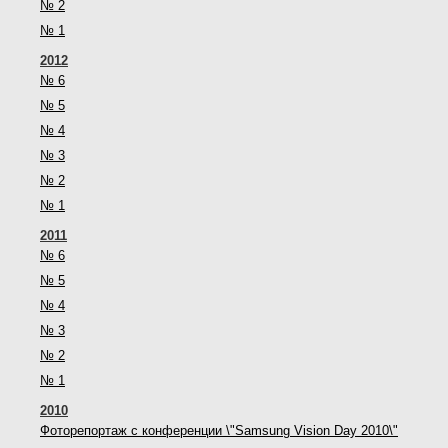
№ 2
№ 1
2012
№ 6
№ 5
№ 4
№ 3
№ 2
№ 1
2011
№ 6
№ 5
№ 4
№ 3
№ 2
№ 1
2010
Фоторепортаж с конференции \"Samsung Vision Day 2010\"