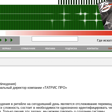
Где искат
по
журнал
cправочник
реклама
подписка
контакты
блюдения)
альный директор компании «ТАТРИС ПРО»
дения в ритейле на сегодняшний день является отслеживание перемещ
 Ее сложность состоит в необходимости однозначно идентифицировать ч
. Только решив эту задачу, мы можем говорить о создании системы