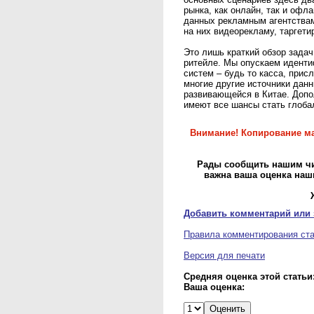
рынка, как онлайн, так и офл
данных рекламным агентствам
на них видеорекламу, таргет
Это лишь краткий обзор зада
ритейле. Мы опускаем иденти
систем – будь то касса, прис
многие другие источники дан
развивающейся в Китае. Допо
имеют все шансы стать глоба
Внимание! Копирование ма
Рады сообщить нашим чит
важна ваша оценка наш
Добавить комментарий или 
Правила комментирования ст
Версия для печати
Средняя оценка этой статьи:
Ваша оценка: