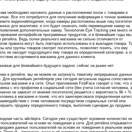
ам необходимо наложить данные о расположении полок с товарами и
олках. Все это потребуется для получения информации о точках вниман
рианте видеонаблюдения, когда камеры расположены выше лиц посетите
анных для аналитики, и это будет означать либо перемещение камер на
появление дополнительных камер. Технология Eye Tracking уже много л
тирования интерфейсов программных продуктов, и в ближайшие годы мы
 ритейла. Ведь полки реального магазина не сильно отличаются от
огие правила могут быть повторно использованы и в выкладке товара. Т
ары или группы товаров смотрит посетитель, позволяет понять, что ему
тель не находит подходящего ему товара из определенной категории, а э
етствии ассортимента магазина для данного клиента.
зовые для ближайшего будущего задачи, сейчас на рынке нет.
тики в ритейле, мы не можем не затронуть тематику непрерывных данных
и. Для крупнейших ритейлеров уже сегодня актуальна задача сопоставл
льном магазине и в сети. Опыт приложения FindFace говорит о том, что 
века с его профилем в социальной сети (без учета согласия человека, 
начно не зависит от мнения посетителя) решается с вероятность 96 + %
еловека в магазине и поняв, что его заинтересовала определенная катег
заимодействие с этим человеком посредством социальных сетей или
авершить продажу определенного товара, выполнив сценарии до продажи
водная часть айсберга. Сегодня уже существует огромное количество о
пользователей на основе их поведения в сети. Для ритейла открываетс
продаже данных пользователей на основе их поведения в реальном мире
а. Первый – продавать данные об интересах пользователей другим игро