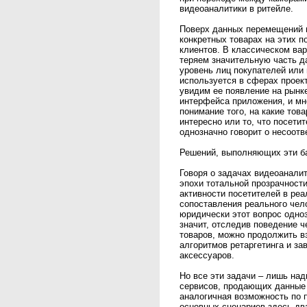
видеоаналитики в ритейле.
Поверх данных перемещений н
конкретных товарах на этих п
клиентов. В классическом ва
теряем значительную часть д
уровень лиц покупателей или 
используется в сферах проек
увидим ее появление на рынке
интерфейса приложения, и мн
понимание того, на какие тов
интересно или то, что посети
однозначно говорит о несоотв
Решений, выполняющих эти ба
Говоря о задачах видеоанали
эпохи тотальной прозрачност
активности посетителей в реа
сопоставления реального чело
юридически этот вопрос одноз
значит, отследив поведение ч
товаров, можно продолжить в
алгоритмов ретаргетинга и з
аксессуаров.
Но все эти задачи – лишь над
сервисов, продающих данные 
аналогичная возможность по 
основных сценариев здесь дв