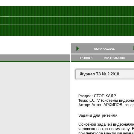
бюро находок
главная
издательство
Журнал ТЗ № 2 2018
СТОП-КАДР
Раздел:
CCTV (системы видеона
Тема:
Антон АРХИПОВ, генер
Автор:
Задачи для ритейла
Основной задачей видеонаблю
человека по торговому залу.
при переходе между камерами