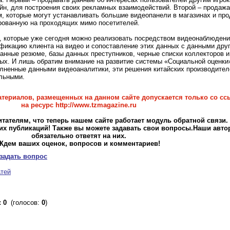
айн, для построения своих рекламных взаимодействий. Второй – продажа
, которые могут устанавливать большие видеопанели в магазинах и про
ированную на проходящих мимо посетителей.
ч, которые уже сегодня можно реализовать посредством видеонаблюдени
фикацию клиента на видео и сопоставление этих данных с данными дру
ланные резюме, базы данных преступников, черные списки коллекторов и
ных. И лишь обратим внимание на развитие системы «Социальной оценки
лненные данными видеоаналитики, эти решения китайских производител
льными.
териалов, размещенных на данном сайте допускается только со сс
на ресурс http://www.tzmagazine.ru
ателям, что теперь нашем сайте работает модуль обратной связи.
их публикаций! Также вы можете задавать свои вопросы.Наши авт
обязательно ответят на них.
Ждем ваших оценок, вопросов и комментариев!
задать вопрос
атей
 0
(голосов:
0
)