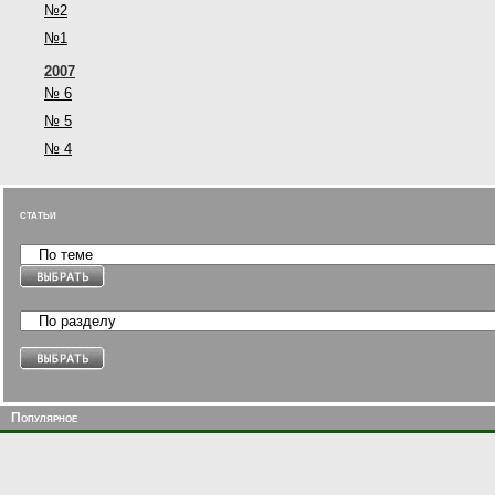
№2
№1
2007
№ 6
№ 5
№ 4
статьи
Популярное