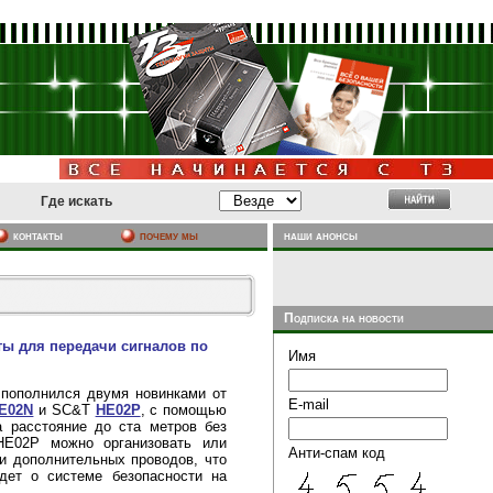
Где искать
почему мы
наши анонсы
контакты
Подписка на новости
ты для передачи сигналов по
Имя
 пополнился двумя новинками от
E-mail
E02N
и SC&T
HE02P
, с помощью
а расстояние до ста метров без
E02P можно организовать или
Анти-спам код
и дополнительных проводов, что
дет о системе безопасности на