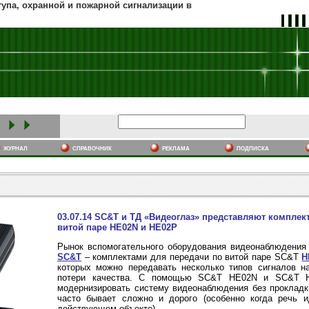
тупа, охранной и пожарной сигнализации в
журнал
cправочник
реклама
подписка
03.07.14 SC&T и ТД «Видеоглаз» представляют комплек
витой паре HE02N и HE02P
Рынок вспомогательного оборудования видеонаблюдения
SC&T
– комплектами для передачи по витой паре SC&T
H
которых можно передавать несколько типов сигналов н
потери качества. С помощью SC&T HE02N и SC&T H
модернизировать систему видеонаблюдения без прокладк
часто бывает сложно и дорого (особенно когда речь и
действующем объекте).