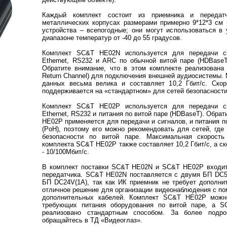
Каждый комплект состоит из приемника и передат
металлических корпусах размерами примерно 9*12*3 см
устройства – всепогодные; они могут использоваться в 
диапазоне температур от -40 до 55 градусов.
Комплект SC&T HE02N используется для передачи с
Ethernet, RS232 и ARC по обычной витой паре (HDBaseT
Обратите внимание, что в этом комплекте реализована
Return Channel) для подключения внешней аудиосистемы.
данных весьма велика и составляет 10,2 Гбит/с. Скор
поддерживается на «стандартном» для сетей безопасности
Комплект SC&T HE02P используется для передачи с
Ethernet, RS232 и питания по витой паре (HDBaseT). Обра
HE02P применяется для передачи и сигналов, и питания п
(PoH), поэтому его можно рекомендовать для сетей, где
безопасности по витой паре. Максимальная скорос
комплекта SC&T HE02P также составляет 10,2 Гбит/с, а ск
- 10/100Мбит/с.
В комплект поставки SC&T HE02N и SC&T HE02P входит
передатчика. SC&T HE02N поставляется с двумя БП DC5
БП DC24V(1А), так как ИК приемник не требует дополнит
отличное решение для организации видеонаблюдения с по
дополнительных кабелей. Комплект SC&T HE02P можно
требующих питания оборудования по витой паре, а S
реализовано стандартным способом. За более подр
обращайтесь в ТД «Видеоглаз».