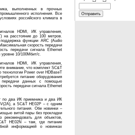
чика, выполненных в прочных
 промышленного исполнения. Все
условиях российского климата в
игналов HDMI, ИК управления,
) на расстояние до 100 метров.
 поддержка функции ARC (Audio
 Максимальная скорость передачи
ость передачи сигнала Ethernet
 уровне 10/100Мбит/с.
игналов HDMI, ИК управления,
тите внимание, что комплект SC&T
о технологии Power over HDBaseT
 требуется питание оборудования
ть передачи данных с помощью
орость передачи сигнала Ethernet
 по два ИК приемника и два ИК
V(2А), а SC&T HE02P – с одним
ельного питания. Обе новинки –
мощью витой пары без прокладки
 рекомендовать для объектов,
C&T HE02N – там, где питание
обной информацией о новинках