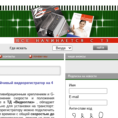
Где искать
почему мы
наши анонсы
контакты
Подписка на новости
тойчивый видеорегистратор на 4
Имя
тивибрационным креплением и G-
E-mail
енении скорости и положения
же в
ТД «Видеоглаз»
, обладает
ьно для установки на транспорт:
Анти-спам код
еорегистратору можно подключить
ом времени с общей
скоростью до
спроизведение, причем не только