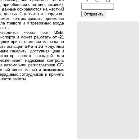
р, при общении с автоинспекцией).
, данные сохраняются на жесткий
, данных G-датчика и координат
ожет контролировать движение
ала тревоги и 4 тревожных входа
ность
роизводится через порт
USB
.
анспорта и может работать
от -21
ь даже при оставлении машины на
быть оснащен
GPS и 3G
модулями
шие габариты, доступная цена и
стратор просто находкой для
беспечивает надежный контроль
а автомобили регистраторов GF-
ижений своих машин и возможных
нерадивых сотрудников и принять
ности работы.