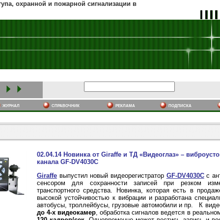
тупа, охранной и пожарной сигнализации в
журнал
cправочник
реклама
подписка
02.04.14 Новинка от Giraffe и ТД «Видеоглаз» – виброус
канала GF-DV4030C
Giraffe
выпустил новый видеорегистратор
GF-DV4030C
с ан
сенсором для сохранности записей при резком изм
транспортного средства. Новинка, которая есть в прода
высокой устойчивостью к вибрации и разработана специал
автобусы, троллейбусы, грузовые автомобили и пр. К вид
до 4-х видеокамер
, обработка сигналов ведется в реальн
120 кадров/сек
. Одновременно может вестись запись и во