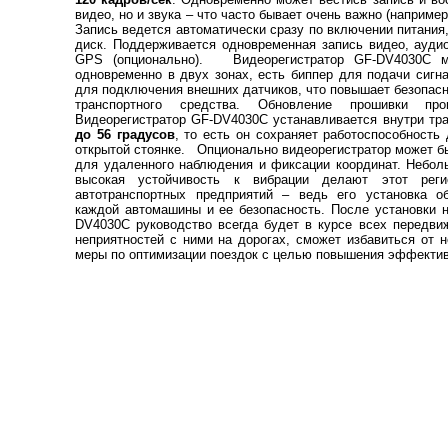
видео, но и звука – что часто бывает очень важно (наприме
Запись ведется автоматически сразу по включении питания
диск. Поддерживается одновременная запись видео, аудио
GPS (опционально). Видеорегистратор GF-DV4030C м
одновременно в двух зонах, есть биппер для подачи сигн
для подключения внешних датчиков, что повышает безопас
транспортного средства. Обновление прошивки п
Видеорегистратор GF-DV4030C устанавливается внутри тр
до 56 градусов
, то есть он сохраняет работоспособност
открытой стоянке. Опционально видеорегистратор может 
для удаленного наблюдения и фиксации координат. Неболь
высокая устойчивость к вибрации делают этот реги
автотранспортных предприятий – ведь его установка о
каждой автомашины и ее безопасность. После установки н
DV4030C руководство всегда будет в курсе всех передв
неприятностей с ними на дорогах, сможет избавиться от 
меры по оптимизации поездок с целью повышения эффектив