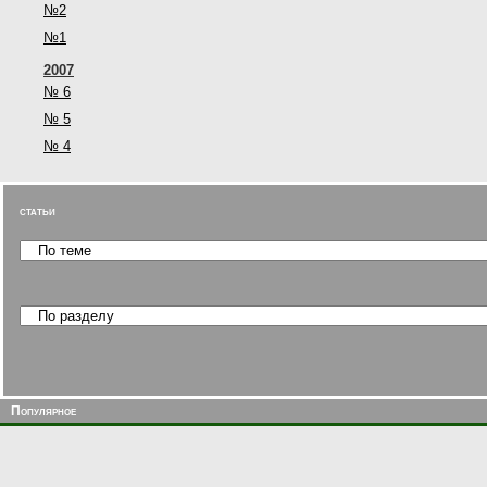
№2
№1
2007
№ 6
№ 5
№ 4
статьи
Популярное