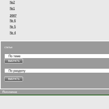
№2
№1
2007
№ 6
№ 5
№ 4
статьи
Популярное