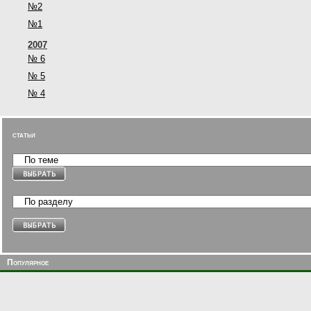
№2
№1
2007
№ 6
№ 5
№ 4
статьи
Популярное