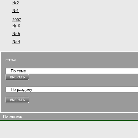
№2
№1
2007
№ 6
№ 5
№ 4
статьи
Популярное