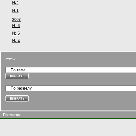
№2
№1
2007
№ 6
№ 5
№ 4
статьи
Популярное