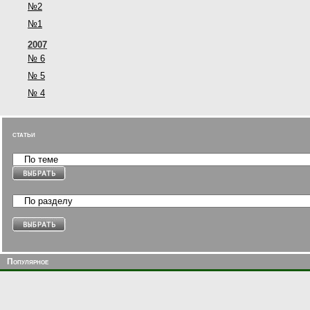
№2
№1
2007
№ 6
№ 5
№ 4
статьи
Популярное