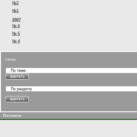
№2
№1
2007
№ 6
№ 5
№ 4
статьи
Популярное