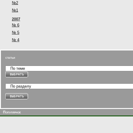
№2
№1
2007
№ 6
№ 5
№ 4
статьи
Популярное