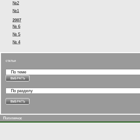
№2
№1
2007
№ 6
№ 5
№ 4
статьи
Популярное