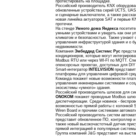
протестировать на площадке.
Российский производитель KNX оборудов
обновленные устройства серий UCTS, UAS
и сценарные выключатели, а также расска
новая линейка актуаторов SAT и первые K
протечки.
На стенде
Умного дома Яндекса
посетите
умными устройствами и увидеть как они у
климатом и безопасностью. Также узнают 
управления инфраструктурой здания и о 
недвижимости.
Компания
Эмбеддед Системс Рус
предста
кондиционеров, которые могут интегрирова
Modbus RTU или через WI-FI по MQTT. Спе
опенсорсных проектах, доступных для DIY (
Smart-интегратор
INTELVISION
представит
платформы для управления цифровой средо
Команда покажет новые возможности плат
управления инженерными системами и соз
экосистемы «умного» здания.
Российский производитель шлюзов для си
ONOKOM
покажет проводные Modbus шлю
диспетчеризации. Среди новинок - беспро
возможностью прямой работы с колонкой S
Wiren Board и прочими системами автомат
Российский производитель систем автома
представит обновленное ПО, контроллер и
также новый высокочастотный датчик прис
прямой интеграцией в популярные системы
Группа компаний J&G представит на выста