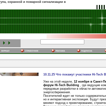
тупа, охранной и пожарной сигнализации в
журнал
cправочник
реклама
подписка
10.11.25 Что покажут участники Hi-Tech B
Уже на этой неделе,
12 ноября в Санкт-П
форум Hi-Tech Building
, где ведущие ко
передовые разработки в области автомати
энергосбережения.
Посетителей ждет не только содержатель
но и интерактивная экспозиция. Будут пре
меняют подход к проектированию, строите