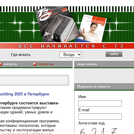
Где искать
почему мы
наши анонсы
контакты
Подписка на новости
uilding 2025 в Петербурге
Имя
етербурге состоится выставка-
мпании продемонстрируют
E-mail
зации зданий, умных домов и
ная конференционная программа,
Анти-спам код
зентованы технологии, которые
льству и эксплуатации жилья.