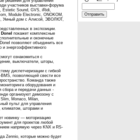
ые решения для управления
реди участников выставки-форума
 Estetic Sound, GVS, iRidi,
om, Module Electronic, ONOKOM,
з, Умный дом с Алисой, ЭВОЛЮТ,
представленных в экспозиции.
и
Donel
покажет комплексные
исполнительные и оконечные
 Donel позволяют объединить все
о и энергоэффективного
могут ознакомиться с
щение, выключатели, шторы,
стему диспетчеризации с гибкой
A-BMS, позволяющей свести все
пространство. Команда также
 мониторинга оборудования и
я сбора и передачи данных -
нде организуют демозону с
 Slim, Monaco, Milan,
ьный пульт для управления
 климатом, шторами и
ет новинку — моторизацию
умент для проектов любой
ением напрямую через KNX и RS-
да Zennio, которые можно будет