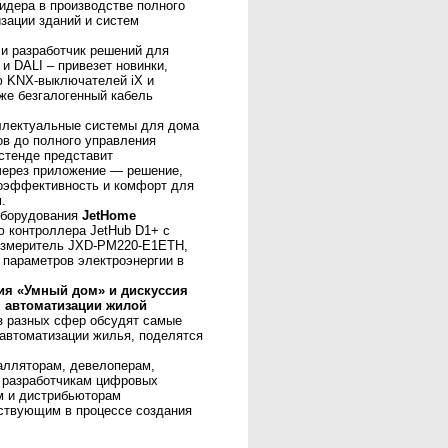
идера в производстве полного
зации зданий и систем
и разработчик решений для
и DALI – привезет новинки,
ию KNX-выключателей iX и
кже безгалогенный кабель
лектуальные системы для дома
ов до полного управления
стенде представит
через приложение — решение,
гоэффективность и комфорт для
.
 оборудования
JetHome
ю контроллера JetHub D1+ с
измеритель JXD-PM220-E1ETH,
 параметров электроэнергии в
ия «Умный дом» и дискуссия
 автоматизации жилой
из разных сфер обсудят самые
автоматизации жилья, поделятся
алляторам, девелоперам,
 разработчикам цифровых
ям и дистрибьюторам
аствующим в процессе создания