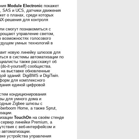
ания
Module Electronic
покажет
, SAS и UCS, датчики движения
жет о планах, среди которых
NX-решения для контроля
ли смогут познакомиться с
прощают управление светом,
о возможностях голосового
будущем умных технологий в
вит новую линейку шлюзов для
ться в системы автоматизации по
циалисты также расскажут об
do-it-yourself) сообщества.
 на выставке обновленные
й зданий: DigiBMS и DigiTwin.
форм для комплексного
дания единой цифровой
стем кондиционирования
зы для умного дома и
водные Zigbee шлюзы с
berboom Home, а также Sprut,
изации.
тизации
TouchOn
на своём стенде
 сервер линейки Premium, а
утствия с веб-интерфейсом и
 автоматизации.
вке устройства управления