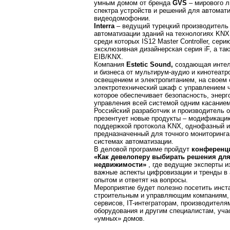
умным домом от бренда
GVS
– мирового л
спектра устройств и решений для автомати
видеодомофонии.
Interra
– ведущий турецкий производитель 
автоматизации зданий на технологиях KNX 
среди которых IS12 Master Controller, сер
эксклюзивная дизайнерская серия iF, а та
EIB/KNX.
Компания
Estetic Sound,
создающая интел
и бизнеса от мультирум-аудио и кинотеатр
освещением и электропитанием, на своем 
электротехнический шкаф с управлением 
которое обеспечивает безопасность, энер
управления всей системой одним касанием
Российский разработчик и производитель
презентует новые продукты – модификаци
поддержкой протокола KNX, однофазный 
предназначенный для точного мониторинга
системах автоматизации.
В деловой программе пройдут
конференц
«Как девелоперу выбирать решения для
недвижимости»
, где ведущие эксперты 
важные аспекты цифровизации и тренды в 
опытом и ответят на вопросы.
Мероприятие будет полезно посетить инст
строительным и управляющим компаниям,
сервисов, IT-интеграторам, производител
оборудования и другим специалистам, уч
«умных» домов.