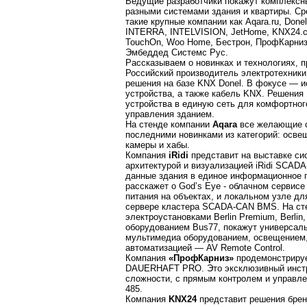
Ведущие разработчики покажут комплексн
разными системами здания и квартиры. С
такие крупные компании как Aqara.ru, Donel,
INTERRA, INTELVISION, JetHome, KNX24.c
TouchOn, Woo Home, Бестрон, ПрофКарни
Эмбеддед Системс Рус.
Рассказываем о новинках и технологиях, 
Российский производитель электротехник
решения на базе KNX Donel. В фокусе — 
устройства, а также кабель KNX. Решения
устройства в единую сеть для комфортног
управления зданием.
На стенде компании
Aqara
все желающие с
последними новинками из категорий: осве
камеры и хабы.
Компания
iRidi
представит на выставке си
архитектурой и визуализацией iRidi SCAD
данные здания в единое информационное 
расскажет о God’s Eye - облачном сервисе
питания на объектах, и локальном узле дл
сервере кластера SCADA-CAN BMS. На сте
электроустановками Berlin Premium, Berlin,
оборудованием Bus77, покажут универсал
мультимедиа оборудованием, освещением,
автоматизацией — AV Remote Control.
Компания
«ПрофКарниз»
продемонстриру
DAUERHAFT PRO. Это эксклюзивный инстр
сложности, с прямым контролем и управл
485.
Компания
KNX24
представит решения брен