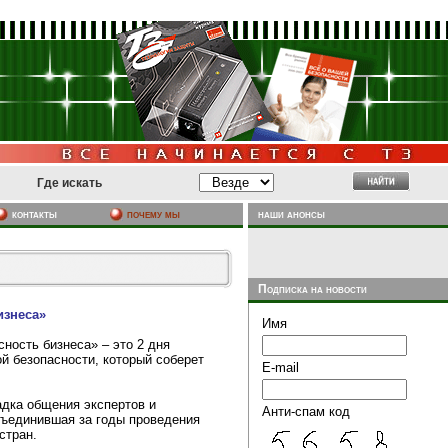
Где искать
почему мы
наши анонсы
контакты
Подписка на новости
изнеса»
Имя
ость бизнеса» – это 2 дня
й безопасности, который соберет
E-mail
дка общения экспертов и
Анти-спам код
бъединившая за годы проведения
стран.