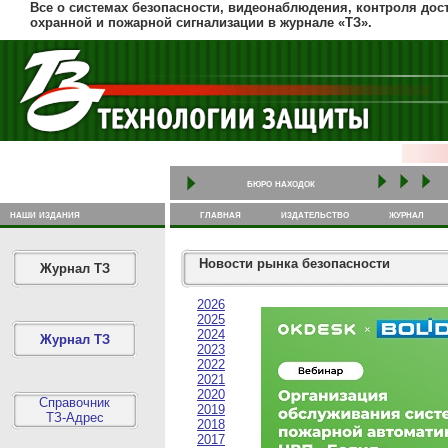
Все о системах безопасности, видеонаблюдения, контроля дост
охранной и пожарной сигнализации в журнале «ТЗ».
бюро находок
наши издания
главная
издательство
журнал
Новости рынка безопасности
Журнал ТЗ
2026
2025
2024
Журнал ТЗ
2023
2022
2021
2020
Справочник
2019
ТЗ-Адрес
2018
2017