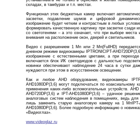
складах, в тамбурах и т.п. местах.
Функционал этих бюджетных камер включает автоматичес
засветки, подавление шумов и цифровой динамичес
изображение будет четким и контрастным в любых условия
формировать качественную картинку при засветке сзади и
со светотенями – а это означает, что при выборе места
внимания на расположение окон, дверей и светильников.
Видео с разрешением 1 Мп или 2 Мп(FullHD) передаетс
дневном режиме видеокамеры IPTRONICIPT-AHD720DP(3,6)
изображение с естественными цветами, а при переходе
включается блок ИК светодиодов с дальностью подсветк
новинки обеспечивают наблюдение 24 часа в сутки да
нуждаются при этом в искусственном освещении.
Как и любое AHD оборудование, видеокамеры IPTRO
AHD1080DP(3,6) могут подключаться по коаксиальному к
применения каких-либо вспомогательных устройств. AHD
AHD720DP(3,6) и IPT-AHD1080DP(3,6) – удачное решени
аналоговых систем наблюдения в помещениях, ведь для 
лишь заменить старую аналоговую камеру на 1 МпIPT-
AHD1080DP(3,6). Более подробную информацию о новинках
«Видеоглаз».
www.videoglaz.ru