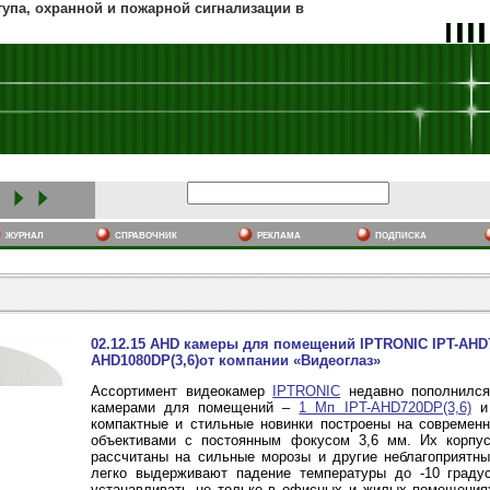
тупа, охранной и пожарной сигнализации в
журнал
cправочник
реклама
подписка
02.12.15 AHD камеры для помещений IPTRONIC IPT-AHD72
AHD1080DP(3,6)от компании «Видеоглаз»
Ассортимент видеокамер
IPTRONIC
недавно пополнился
камерами для помещений –
1 Мп IPT-AHD720DP(3,6)
и
компактные и стильные новинки построены на совреме
объективами с постоянным фокусом 3,6 мм. Их корпу
рассчитаны на сильные морозы и другие неблагоприятны
легко выдерживают падение температуры до -10 граду
устанавливать не только в офисных и жилых помещениях