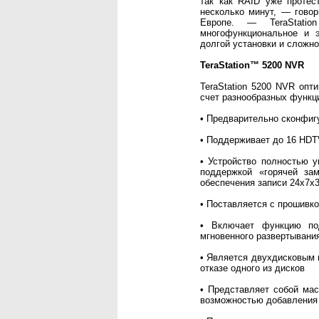
так как RAID уже протес
несколько минут, — говор
Европе. — TeraStati
многофункциональное и 
долгой установки и сложно
TeraStation™ 5200 NVR
TeraStation 5200 NVR оп
счет разнообразных функц
• Предварительно сконфигу
• Поддерживает до 16 HDT
• Устройство полностью 
поддержкой «горячей з
обеспечения записи 24х7х
• Поставляется с прошивк
• Включает функцию по
мгновенного развертывани
• Является двухдисковым 
отказе одного из дисков
• Представляет собой ма
возможностью добавления 