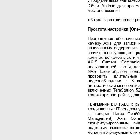
• Поддерживает совместим
iOS и Android для просм
местоположения
• 3 года гарантии на все 
Простота настройки (One-
Программное обеспечени
камеру Axis для записи 
записанному содержанию 
значительно упрощает ра
количество камер в сети 
AXIS Camera Companion
пользователей, квоты, до
NAS. Таким образом, поль
проводить длительные
видеонаблюдения с 3 к
автоматически менее чем з
включенных TeraStation 
только при настройке, до
«Внимание BUFFALO к рын
традиционные IT-вендоры 
— говорит Питер Фрайбер
Management) Axis Com
сконфигурированным ви
надежным, высококачеств
легко интегрируемым с их