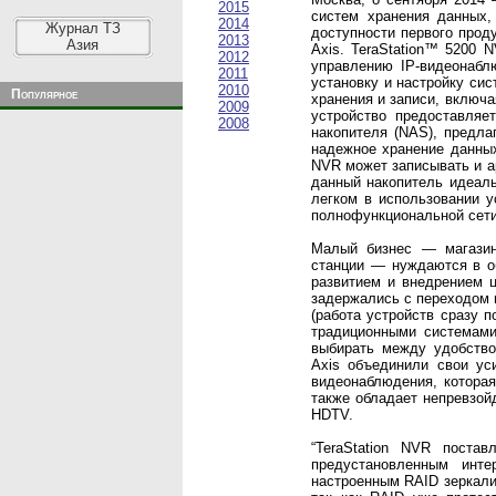
2015
систем хранения данных,
2014
Журнал ТЗ
доступности первого прод
2013
Азия
Axis. TeraStation™ 5200
2012
управлению IP-видеонаб
2011
установку и настройку си
2010
Популярное
хранения и записи, включа
2009
устройство предоставляе
2008
накопителя (NAS), предла
надежное хранение данных 
NVR может записывать и а
данный накопитель идеал
легком в использовании у
полнофункциональной сети
Малый бизнес — магазины
станции — нуждаются в о
развитием и внедрением 
задержались с переходом н
(работа устройств сразу 
традиционными системами
выбирать между удобство
Axis объединили свои ус
видеонаблюдения, которая
также обладает непревзой
HDTV.
“TeraStation NVR поста
предустановленным инт
настроенным RAID зеркали