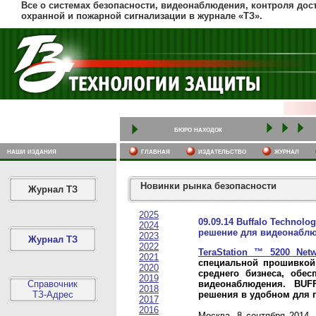
Все о системах безопасности, видеонаблюдения, контроля дост
охранной и пожарной сигнализации в журнале «ТЗ».
бюро находок
наши издания
главная
издательство
журнал
Новинки рынка безопасности
Журнал ТЗ
2025
09.09.14 Buffalo Technol
2024
решение для видеонабл
2023
Журнал ТЗ
2022
TeraStation ™ 5200 Net
2021
специальной прошивкой
2020
среднего бизнеса, обе
2019
Справочник
видеонаблюдения. BUF
2018
ТЗ-Адрес
решения в удобном для п
2017
2016
Москва, 8 сентября 2014 