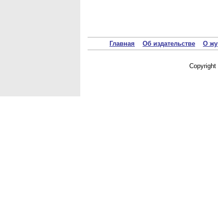
Главная
Об издательстве
О жу
Copyrigh