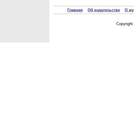
Главная
Об издательстве
О жу
Copyrigh