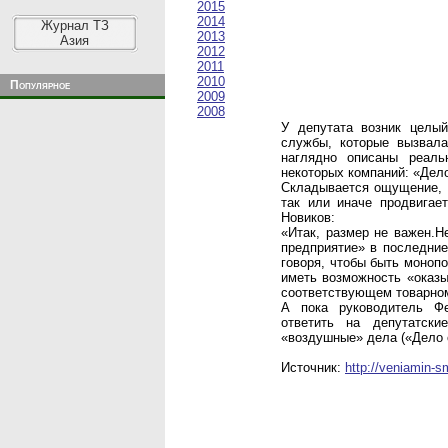
2015
2014
Журнал ТЗ
2013
Азия
2012
2011
2010
Популярное
2009
2008
У депутата возник целы
службы, которые вызвал
наглядно описаны реал
некоторых компаний: «Дело
Складывается ощущение, ч
так или иначе продвигае
Новиков:
«Итак, размер не важен.
предприятие» в последние 
говоря, чтобы быть монопо
иметь возможность «оказ
соответствующем товарном
А пока руководитель Ф
ответить на депутатск
«воздушные» дела («Дело о
Источник:
http://veniamin-s