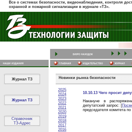
Все о системах безопасности, видеонаблюдения, контроля дост
охранной и пожарной сигнализации в журнале «ТЗ».
бюро находок
наши издания
главная
издательство
журнал
Новинки рынка безопасности
Журнал ТЗ
2025
10.10.13 Чего просит деп
2024
2023
Журнал ТЗ
Накануне в распоряже
2022
депутатский запрос: [
Посм
2021
председателя комитета по
2020
2019
Справочник
2018
ТЗ-Адрес
2017
2016