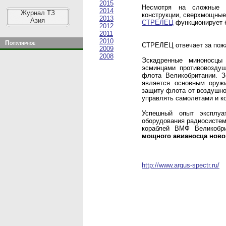
2015
Несмотря на сложные у
2014
Журнал ТЗ
конструкции, сверхмощные
2013
Азия
СТРЕЛЕЦ
функционирует б
2012
2011
2010
Популярное
СТРЕЛЕЦ отвечает за пож
2009
2008
Эскадренные миноносц
эсминцами противовоздуш
флота Великобритании. З
является основным оруж
защиту флота от воздушно
управлять самолетами и к
Успешный опыт эксплуа
оборудования радиосист
кораблей ВМФ Великобр
мощного авианосца новог
http://www.argus-spectr.ru/