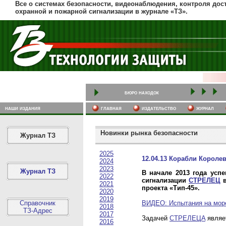
Все о системах безопасности, видеонаблюдения, контроля дост
охранной и пожарной сигнализации в журнале «ТЗ».
бюро находок
наши издания
главная
издательство
журнал
Новинки рынка безопасности
Журнал ТЗ
2025
12.04.13 Корабли Корол
2024
2023
Журнал ТЗ
В начале 2013 года ус
2022
сигнализации
СТРЕЛЕЦ
в
2021
проекта «Тип-45».
2020
2019
Справочник
ВИДЕО: Испытания на мор
2018
ТЗ-Адрес
2017
Задачей
СТРЕЛЕЦA
являет
2016