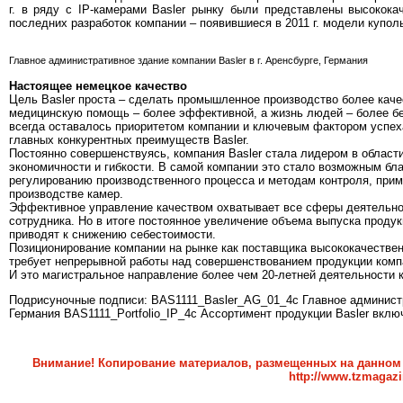
г. в ряду с IP-камерами Basler рынку были представлены высокок
последних разработок компании – появившиеся в 2011 г. модели купол
Главное административное здание компании Basler в г. Аренсбурге, Германия
Настоящее немецкое качество
Цель Basler проста – сделать промышленное производство более кач
медицинскую помощь – более эффективной, а жизнь людей – более бе
всегда оставалось приоритетом компании и ключевым фактором успеха
главных конкурентных преимуществ Basler.
Постоянно совершенствуясь, компания Basler стала лидером в области
экономичности и гибкости. В самой компании это стало возможным бл
регулированию производственного процесса и методам контроля, при
производстве камер.
Эффективное управление качеством охватывает все сферы деятельнос
сотрудника. Но в итоге постоянное увеличение объема выпуска проду
приводят к снижению себестоимости.
Позиционирование компании на рынке как поставщика высококачествен
требует непрерывной работы над совершенствованием продукции комп
И это магистральное направление более чем 20-летней деятельности к
Подрисуночные подписи: BAS1111_Basler_AG_01_4c Главное администра
Германия BAS1111_Portfolio_IP_4c Ассортимент продукции Basler вклю
Внимание! Копирование материалов, размещенных на данном с
http://www.tzmagazi