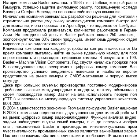
История компании Basler началась в 1988 г. в г. Любеке, который расп
Гамбурга. Успешно защитив дипломную работу, посвященную исследо
Базлер и Стефан Берендсен основали собственную компанию.
Изначально компания занималась разработкой решений для контроля 
стремительно растущему рынку компакт-дисков компания быстро до
для компании, и она переехала в Аренсбург, что недалеко от Гамбурга.
Компания продолжала развиваться, количество работников в Герма
Азии. На сегодняшний день в Basler работает около 250 человек,
экспортирует более 80% своей продукции, имеет семь дочерних отдел
мирового рынка видеотехнологий.
Ключевым компонентом каждого устройства контроля качества от Bas
время компания пыталась найти на рынке идеальную камеру для пров
спроектировать и производить цифровые камеры. В результате в 199
Basler – Machine Vision Components. Год спустя начались продажи пе
В последующие годы ассортимент цифровых камер компании Basle
производство успешно внедрялись новейшие и наиболее перспек
представила на рынке камеры с CMOS-матрицами и первую высоко
секунду.
Даже при больших объемах производства постоянно модернизирова
требовали высокие международные стандарты, к этому обязывала р
своем производстве камер Basler начала использовать первую по
(CTT+) и перешла на международную систему управления качеством.
9001:2000.
В 2004 г. министерство экономики Германии присудило Basler национа
В 2008 г. компания подвела итог двух успешных десятилетий работы.
на рынок цифровых камер видеонаблюдения. Функции анализа видео 
задачи наблюдения внутри самой камеры, т. е. до передачи изобра
опыт, накопленный Basler в производстве интеллектуальных про
чувствительность промышленных камер являются важнейшими характер
Постоянное взаимодействие с клиентами и требования IP-рынка приве