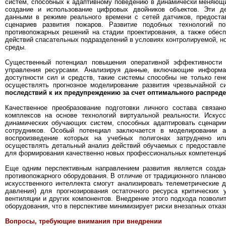
систем, способных к адаптивному поведению в динамически меняющ
создание и использование цифровых двойников объектов. Эти д
данными в режиме реального времени с сетей датчиков, предост
сценариев развития пожаров. Развитие подобных технологий п
противопожарных решений на стадии проектирования, а также обесп
действий спасательных подразделений в условиях контролируемой, н
среды.
Существенный потенциал повышения оперативной эффективности 
управления ресурсами. Анализируя данные, включающие информац
доступности сил и средств, такие системы способны не только ге
осуществлять прогнозное моделирование развития чрезвычайной с
последствий к их предупреждению за счет оптимального распреде
Качественное преобразование подготовки личного состава связан
комплексов на основе технологий виртуальной реальности. Искус
динамических обучающих систем, способных адаптировать сценарии
сотрудников. Особый потенциал заключается в моделировании 
воспроизведение которых на учебных полигонах затруднено ил
осуществлять детальный анализ действий обучаемых с предоставлен
для формирования качественно новых профессиональных компетенци
Еще одним перспективным направлением развития является создан
противопожарного оборудования. В отличие от традиционного планово
искусственного интеллекта смогут анализировать телеметрические 
давления) для прогнозирования остаточного ресурса критических
вентиляции и других компонентов. Внедрение этого подхода позволи
оборудования, что в перспективе минимизирует риски внезапных отка
Вопросы, требующие внимания при внедрении