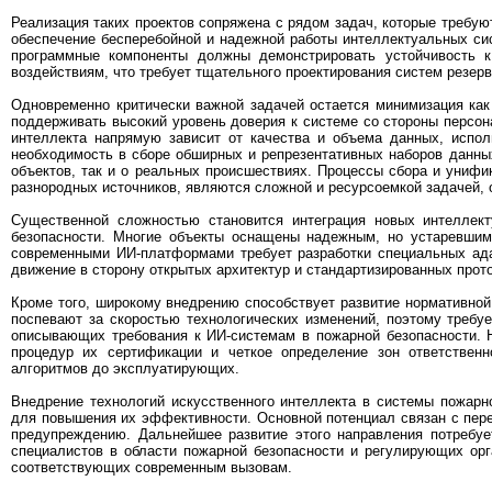
Реализация таких проектов сопряжена с рядом задач, которые требу
обеспечение бесперебойной и надежной работы интеллектуальных си
программные компоненты должны демонстрировать устойчивость 
воздействиям, что требует тщательного проектирования систем резерв
Одновременно критически важной задачей остается минимизация как 
поддерживать высокий уровень доверия к системе со стороны персон
интеллекта напрямую зависит от качества и объема данных, испол
необходимость в сборе обширных и репрезентативных наборов данны
объектов, так и о реальных происшествиях. Процессы сбора и унифи
разнородных источников, являются сложной и ресурсоемкой задачей,
Существенной сложностью становится интеграция новых интелле
безопасности. Многие объекты оснащены надежным, но устаревшим
современными ИИ-платформами требует разработки специальных ада
движение в сторону открытых архитектур и стандартизированных прот
Кроме того, широкому внедрению способствует развитие нормативной
поспевают за скоростью технологических изменений, поэтому требуе
описывающих требования к ИИ-системам в пожарной безопасности.
процедур их сертификации и четкое определение зон ответственн
алгоритмов до эксплуатирующих.
Внедрение технологий искусственного интеллекта в системы пожарн
для повышения их эффективности. Основной потенциал связан с пере
предупреждению. Дальнейшее развитие этого направления потребуе
специалистов в области пожарной безопасности и регулирующих ор
соответствующих современным вызовам.