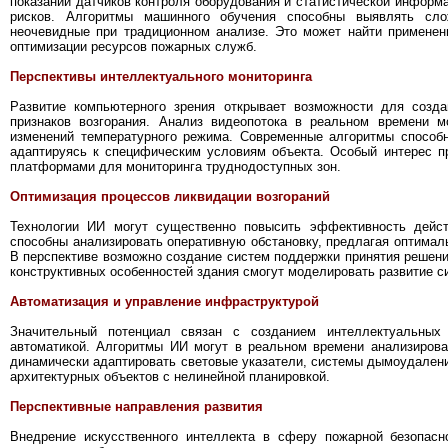
показаний датчиков контроля оборудования и статистической информ
рисков. Алгоритмы машинного обучения способны выявлять сл
неочевидные при традиционном анализе. Это может найти применен
оптимизации ресурсов пожарных служб.
Перспективы интеллектуального мониторинга
Развитие компьютерного зрения открывает возможности для созда
признаков возгорания. Анализ видеопотока в реальном времени 
изменений температурного режима. Современные алгоритмы способ
адаптируясь к специфическим условиям объекта. Особый интерес п
платформами для мониторинга труднодоступных зон.
Оптимизация процессов ликвидации возгораний
Технологии ИИ могут существенно повысить эффективность дейст
способны анализировать оперативную обстановку, предлагая оптимал
В перспективе возможно создание систем поддержки принятия решений
конструктивных особенностей здания смогут моделировать развитие си
Автоматизация и управление инфраструктурой
Значительный потенциал связан с созданием интеллектуальных
автоматикой. Алгоритмы ИИ могут в реальном времени анализирова
динамически адаптировать световые указатели, системы дымоудалени
архитектурных объектов с нелинейной планировкой.
Перспективные направления развития
Внедрение искусственного интеллекта в сферу пожарной безопасн