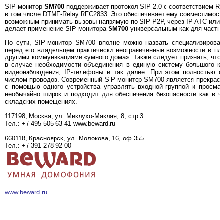
SIP-монитор
SM700
поддерживает протокол SIP 2.0 с соответствием R
в том числе DTMF-Relay RFC2833. Это обеспечивает ему совместимо
возможным принимать вызовы напрямую по SIP P2P, через IP-ATC ил
делает применение SIP-монитора
SM700
универсальным как для частно
По сути, SIP-монитор SM700 вполне можно назвать специализиров
перед его владельцем практически неограниченные возможности в пл
другими коммуникациями «умного дома». Также следует признать, что
в случае необходимости объединения в единую систему большого к
видеонаблюдения, IP-телефоны и так далее. При этом полностью о
числом проводов. Современный SIP-монитор SM700 является прекра
с помощью одного устройства управлять входной группой и просма
необычайно широк и подходит для обеспечения безопасности как в 
складских помещениях.
117198, Москва, ул. Миклухо-Маклая, 8, стр.3
Тел.: +7 495 505-63-41 www.beward.ru
660118, Красноярск, ул. Молокова, 16, оф.355
Тел.: +7 391 278-92-00
www.beward.ru