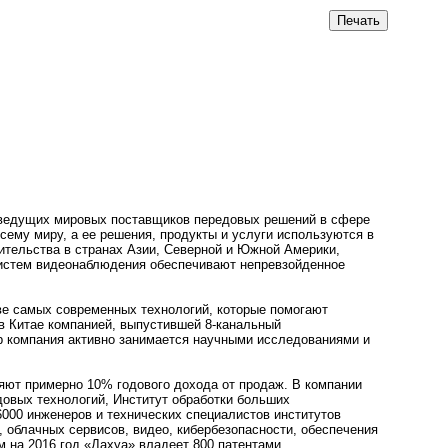
з ведущих мировых поставщиков передовых решений в сфере
сему миру, а ее решения, продукты и услуги используются в
вительства в странах Азии, Северной и Южной Америки,
систем видеонаблюдения обеспечивают непревзойденное
ве самых современных технологий, которые помогают
 в Китае компанией, выпустившей 8-канальный
р компания активно занимается научными исследованиями и
ляют примерно 10% годового дохода от продаж. В компании
довых технологий, Институт обработки больших
6000 инженеров и технических специалистов институтов
 облачных сервисов, видео, кибербезопасности, обеспечения
 на 2016 год «Дахуа» владеет 800 патентами.