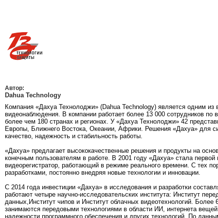
Автор:
Dahua Technology
Компания «Дахуа Технолоджи» (Dahua Technology) является одним и
видеонаблюдения. В компании работает более 13 000 сотрудников по в
более чем 180 странах и регионах. У «Дахуа Технолоджи» 42 предста
Европы, Ближнего Востока, Океании, Африки. Решения «Дахуа» для 
качество, надежность и стабильность работы.
«Дахуа» предлагает высококачественные решения и продукты на осно
конечным пользователям в работе. В 2001 году «Дахуа» стала первой
видеорегистратор, работающий в режиме реального времени. С тех по
разработками, постоянно внедряя новые технологии и инновации.
С 2014 года инвестиции «Дахуа» в исследования и разработки состав
работают четыре научно-исследовательских института: Институт пере
данных,Институт чипов и Институт облачных видеотехнологий. Более 
занимаются передовыми технологиями в области ИИ, интернета вещей,
надежности программного обеспечения и других технологий. По данным