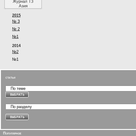
Журнал ТЗ
Азия
2015
№ 3
№ 2
№1
2014
№2
№1
статьи
Популярное