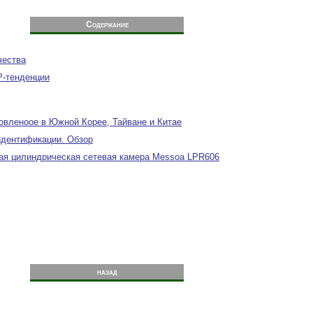
Содержание
чества
P-тенденции
овленоое в Южной Корее, Тайване и Китае
идентификации. Обзор
ая цилиндрическая сетевая камера Messoa LPR606
назад