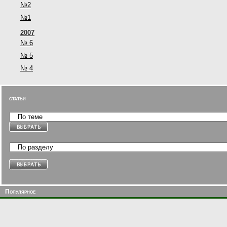
№2
№1
2007
№ 6
№ 5
№ 4
статьи
Популярное