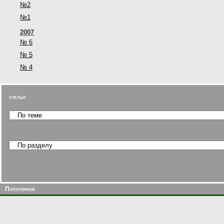
№2
№1
2007
№ 6
№ 5
№ 4
статьи
Популярное