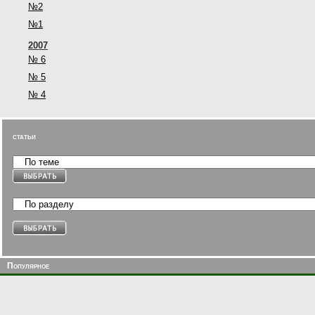
№2
№1
2007
№ 6
№ 5
№ 4
статьи
Популярное